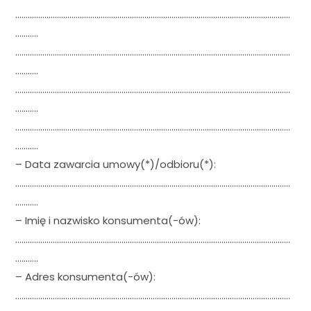
……………………………………………………………………………………………………………………
………..
……………………………………………………………………………………………………………………
………..
……………………………………………………………………………………………………………………
………..
……………………………………………………………………………………………………………………
………..
– Data zawarcia umowy(*)/odbioru(*):
……………………………………………………………………………………………………………………
………..
– Imię i nazwisko konsumenta(-ów):
……………………………………………………………………………………………………………………
………..
– Adres konsumenta(-ów):
……………………………………………………………………………………………………………………